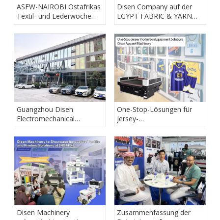
ASFW-NAIROBI Ostafrikas
Disen Company auf der
Textil- und Lederwoche
EGYPT FABRIC & YARN
2026 – Lernen Sie Disen
2025 – bringt
Machinery kennen
fortschrittliche
Textilausrüstung nach
Kairo
Guangzhou Disen
One-Stop-Lösungen für
Electromechanical
Jersey-
Equipment Co., Ltd.
Produktionsausrüstung |
Disen
Bekleidungsmaschinen
Disen Machinery
Zusammenfassung der