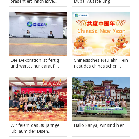
präsentiert innovative
Dubai-Ausstellung
Textil- und Drucklösungen
auf der (NGTEX)
Die Dekoration ist fertig
Chinesisches Neujahr – ein
und wartet nur darauf,
Fest des chinesischen
dass Sie diesen
Volkes auf der ganzen Welt
einzigartigen Komfort und
diese Schönheit spüren!
Wir feiern das 30-jährige
Hallo Sanya, wir sind hier
Jubiläum der Disen
Company