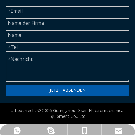
JETZT ABSENDEN
Urheberrecht ©
2026
Guangzhou Disen Electromechanical
Equipment Co., Ltd.
betty@disenmachinery.com
+86-13724069620
+86-13724069620
+86-13724069620