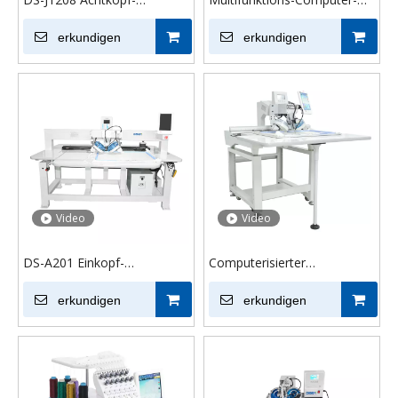
Stickmaschine für fertige
Strass-Hotfix-Stickmaschine
Kleidungsstücke Mehrkopf-
erkundigen
erkundigen
Stickmaschine für die
Textilindustrie
Video
Video
DS-A201 Einkopf-
Computerisierter
Doppelscheiben-
Strasseinstellungsmaschine
Vollautomatische Strass-
erkundigen
für T-Shirt-Stoff Textile
erkundigen
Heißfixiermaschine für die
Industrie