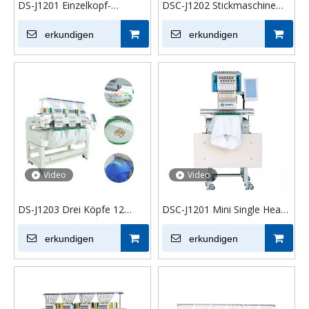
DS-J1201 Einzelkopf-
DSC-J1202 Stickmaschine
Stickmaschine mit 12 Nadeln
mit zwei Köpfen und 12
zu verkaufen
erkundigen
Nadeln
erkundigen
Video
Video
DS-J1203 Drei Köpfe 12
DSC-J1201 Mini Single Head
Nadeln Stickmaschine
Stickmaschine 30*40 cm Hut
erkundigen
T-Shirt Automatisch
erkundigen
Nähstickmaschine
Computerisiert