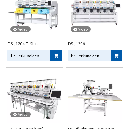
Video
Video
DS-J1204 T-Shirt-
DS-J1206
Stickmaschine mit vier
Hochgeschwindigkeits-
Köpfen und 12 Nadeln
erkundigen
Computergesteuerte
erkundigen
Mehrkopf-Stickmaschine für
Kunst
Video
DS-J1208 Achtkopf-
Multifunktions-Computer-