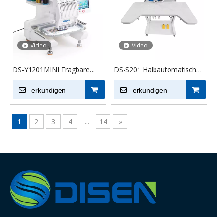
Video
Video
DS-Y1201MINI Tragbare
DS-S201 Halbautomatische
Logos Einkopf-
Ultraschall-Strass-
Computerstickmaschine für
erkundigen
Heißfixiermaschine für
erkundigen
die Modeindustrie
Textilbekleidung
1
2
3
4
...
14
»