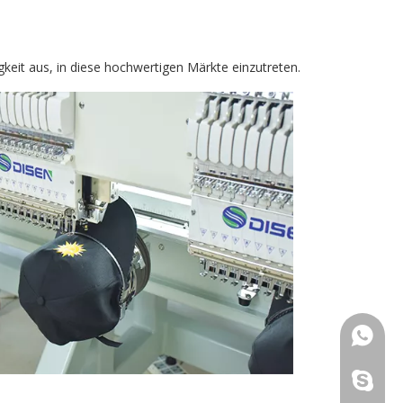
igkeit aus, in diese hochwertigen Märkte einzutreten.
+86-13
+86-13