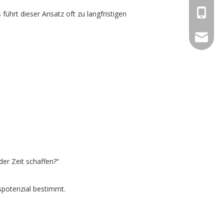
+86-13
ührt dieser Ansatz oft zu langfristigen
betty@d
der Zeit schaffen?“
tspotenzial bestimmt.