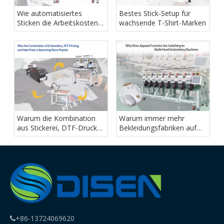
Wie automatisiertes
Bestes Stick-Setup für
Sticken die Arbeitskosten
wachsende T-Shirt-Marken
senkt
Warum die Kombination
Warum immer mehr
aus Stickerei, DTF-Druck
Bekleidungsfabriken auf
und Heißpresse immer
Mehrkopf-Stickmaschinen
beliebter wird
umsteigen
+86-13724069620
