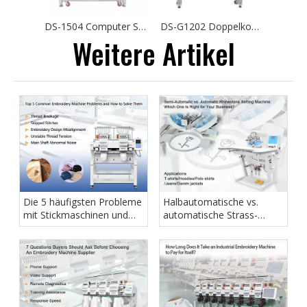
DS-1504 Computer Stickmaschine 4 Köpfe T-Shirt Hut Stickerei
DS-G1202 Doppelkopfkappe Stickmaschine niedriger Preis flache T-Shirts Logo Stickerei
Weitere Artikel
Die 5 häufigsten Probleme
Halbautomatische vs.
mit Stickmaschinen und
automatische Strass-
wie man sie löst
Setzmaschine: Welche ist
die richtige für Ihr
Unternehmen?