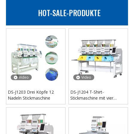
HOT-SALE-PRODUKTE
Video
Video
DS-A201 Einkopf-Doppelscheiben-Vollautomatische Strass-Heißfixiermaschine für die Industrie
DS-S201 Halbautomatische Ultraschall-Strass-Heißfixiermaschine für Textilbekleidung
Video
Video
DS-J1203 Drei Köpfe 12
DS-J1204 T-Shirt-
Nadeln Stickmaschine
Stickmaschine mit vier
Köpfen und 12 Nadeln