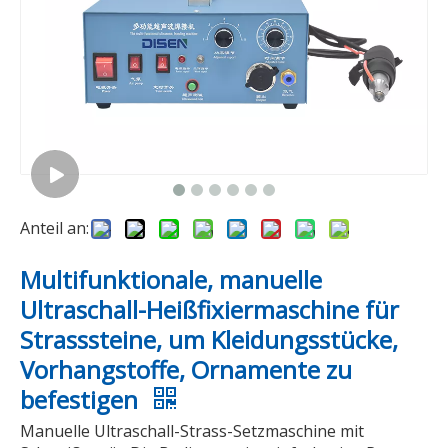
A206 Produktion von mehrfarbigen, computergesteuerten Wärmeübertragungs-Strasssteinen, Kleidung, Stoff, Hotfix-Strasssteinmaschine
Multifunktions-Computer-Strass-Hotfix-Stickmaschine
Anteil an:
Multifunktionale, manuelle
Ultraschall-Heißfixiermaschine für
Strasssteine, um Kleidungsstücke,
Vorhangstoffe, Ornamente zu
befestigen
Video
Video
Manuelle Ultraschall-Strass-Setzmaschine mit