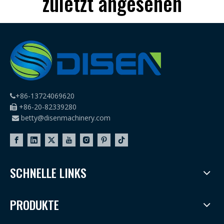
zuletzt angesehen
+86-13724069620

+86-20-82339280

betty@disenmachinery.com

SCHNELLE LINKS
PRODUKTE