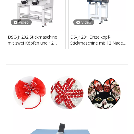
Video
Video
DS-A201 Einkopf-Doppelscheiben-Vollautomatische Strass-Heißfixiermaschine für die Industrie
DS-A201 Einkopf-Doppelscheiben-Vollautomatische Strass-Heißfixiermaschine für die Industrie
Video
Video
DSC-J1202 Stickmaschine
DS-J1201 Einzelkopf-
mit zwei Köpfen und 12
Stickmaschine mit 12 Nadeln
Nadeln
zu verkaufen
Video
HT-D Automatische Kristallstein-Änderung von Strass-Transferpapier, Bürsten, Schütteln, Bürste, Hot-Fix-Maschine zur Herstellung von Strass-Motiven
DS-S202 Vollautomatische Stoff-Strass-Maschine, Kristall-Ultraschall-Hotfix-Einstellmaschine