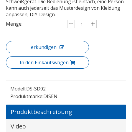
Schweißgerät. Die Bedienung ist einfach, eine Person
DS-S201 Halbautomatische Ultraschall-Strass-Heißfixiermaschine für Textilbekleidung
DS-S201 Halbautomatische Ultraschall-Strass-Heißfixiermaschine für Textilbekleidung
kann auch jederzeit das Musterdesign von Kleidung
anpassen, DIY-Design.
Menge:
erkundigen
In den Einkaufswagen
Modell:
DS-SD02
Multifunktions-Computer-Strass-Hotfix-Stickmaschine
Multifunktions-Computer-Strass-Hotfix-Stickmaschine
Produktmarke:
DISEN
Produktbeschreibung
Video