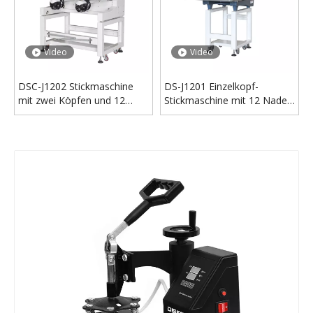
Sublimationsdrucker-Schuh-Wärmeübertragungspressmaschine Hochwertige digitale Flachschuh-Wärmepressmaschine
4 in 1 Fabrik Digitale Becher Hitze Presse Maschine Kaffee Becher Wärme Transfer Maschine Becher Sublimation Hitze Presse Druckmaschine
Video
Video
DSC-J1202 Stickmaschine
DS-J1201 Einzelkopf-
mit zwei Köpfen und 12
Stickmaschine mit 12 Nadeln
Nadeln
zu verkaufen
8-Zoll-Plattensublimations-Hitzepressmaschine Digitale Transferdruckmaschine für Press-Aluminium-Heizelement