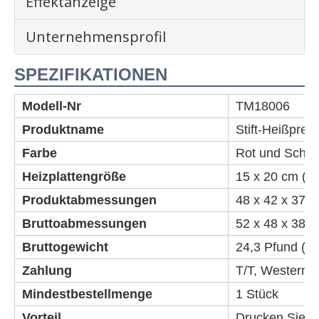
Effektanzeige
Unternehmensprofil
SPEZIFIKATIONEN
Modell-Nr
TM18006
Produktname
Stift-Heißpre
Farbe
Rot und Schw
Heizplattengröße
15 x 20 cm (5,9
Produktabmessungen
48 x 42 x 37 c
Bruttoabmessungen
52 x 48 x 38 c
Bruttogewicht
24,3 Pfund (11
Zahlung
T/T, Western U
Mindestbestellmenge
1 Stück
Vorteil
Drucken Sie 6 S